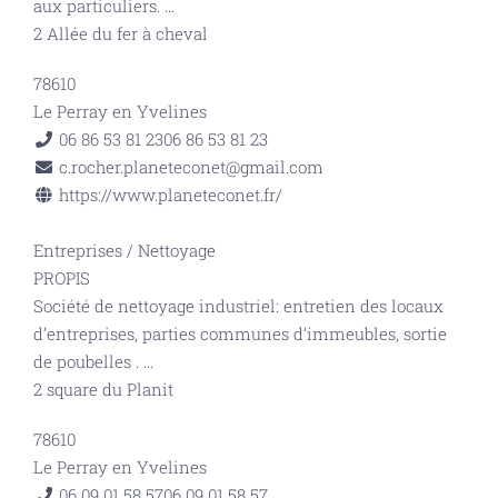
aux particuliers.
...
2 Allée du fer à cheval
78610
Le Perray en Yvelines
06 86 53 81 23
06 86 53 81 23
c.rocher.planeteconet@gmail.com
https://www.planeteconet.fr/
Entreprises
/
Nettoyage
PROPIS
Société de nettoyage industriel: entretien des locaux
d’entreprises, parties communes d’immeubles, sortie
de poubelles .
...
2 square du Planit
78610
Le Perray en Yvelines
06 09 01 58 57
06 09 01 58 57