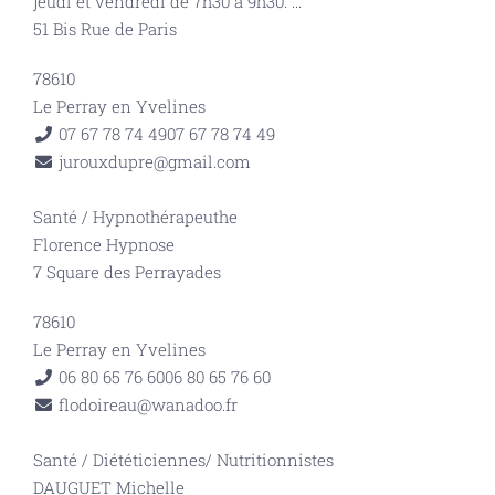
jeudi et vendredi de 7h30 à 9h30.
...
51 Bis Rue de Paris
78610
Le Perray en Yvelines
07 67 78 74 49
07 67 78 74 49
jurouxdupre@gmail.com
Santé
/
Hypnothérapeuthe
Florence Hypnose
7 Square des Perrayades
78610
Le Perray en Yvelines
06 80 65 76 60
06 80 65 76 60
flodoireau@wanadoo.fr
Santé
/
Diététiciennes/ Nutritionnistes
DAUGUET Michelle