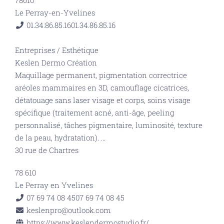
78610
Le Perray-en-Yvelines
01.34.86.85.16
01.34.86.85.16
Entreprises
/
Esthétique
Keslen Dermo Création
Maquillage permanent, pigmentation correctrice
aréoles mammaires en 3D, camouflage cicatrices,
détatouage sans laser visage et corps, soins visage
spécifique (traitement acné, anti-âge, peeling
personnalisé, tâches pigmentaire, luminosité, texture
de la peau, hydratation).
...
30 rue de Chartres
78 610
Le Perray en Yvelines
07 69 74 08 45
07 69 74 08 45
keslenpro@outlook.com
https://www.keslendermostudio.fr/