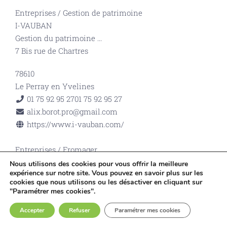
Entreprises
/
Gestion de patrimoine
I-VAUBAN
Gestion du patrimoine
...
7 Bis rue de Chartres
78610
Le Perray en Yvelines
01 75 92 95 27
01 75 92 95 27
alix.borot.pro@gmail.com
https://www.i-vauban.com/
Entreprises
/
Fromager
F comme Fromage
Nous utilisons des cookies pour vous offrir la meilleure
expérience sur notre site. Vous pouvez en savoir plus sur les
Vente de fromages, crèmerie et épicerie fine
...
cookies que nous utilisons ou les désactiver en cliquant sur
57 rue de Chartres
"Paramétrer mes cookies".
78610
Accepter
Refuser
Paramétrer mes cookies
Le Perray en Yvelines