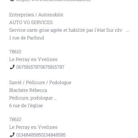
Entreprises
/
Automobile
AUTO VO SERVICES
Service carte grise agrée et habilité par l’état Sur rdv
...
1 rue de Parfond
78610
Le Perray en Yvelines
0675815787
0675815787
Santé
/
Pédicure / Podologue
Blachère Rébecca
Pédicure, podologue
...
6 rue de l’église
78610
Le Perray en Yvelines
0134848585
0134848585