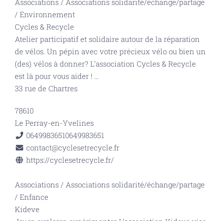
Associations
/
Associations solidarité/échange/partage
/
Environnement
Cycles & Recycle
Atelier participatif et solidaire autour de la réparation
de vélos. Un pépin avec votre précieux vélo ou bien un
(des) vélos à donner? L’association Cycles & Recycle
est là pour vous aider !
...
33 rue de Chartres
78610
Le Perray-en-Yvelines
0649983651
0649983651
contact@cyclesetrecycle.fr
https://cyclesetrecycle.fr/
Associations
/
Associations solidarité/échange/partage
/
Enfance
Kideve