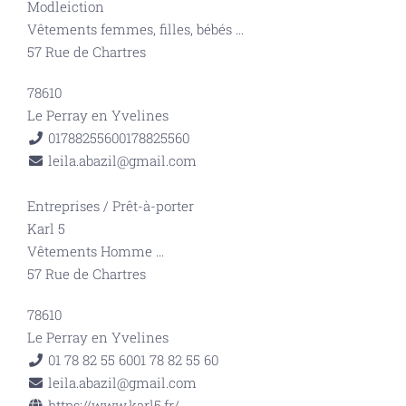
Modleiction
Vêtements femmes, filles, bébés
...
57 Rue de Chartres
78610
Le Perray en Yvelines
0178825560
0178825560
leila.abazil@gmail.com
Entreprises
/
Prêt-à-porter
Karl 5
Vêtements Homme
...
57 Rue de Chartres
78610
Le Perray en Yvelines
01 78 82 55 60
01 78 82 55 60
leila.abazil@gmail.com
https://www.karl5.fr/