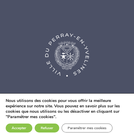
Nous utilisons des cookies pour vous offrir la meilleure
expérience sur notre site. Vous pouvez en savoir plus sur les
cookies que nous utilisons ou les désactiver en cliquant sur
© Agence Web Fidesio
|
Mentions légales
|
Politique de
"Paramétrer mes cookies".
confidentialité
|
Contacts
Accepter
Refuser
Paramétrer mes cookies