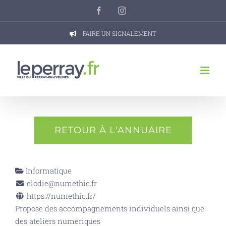
Passer
Facebook
Instagram
au
contenu
FAIRE UN SIGNALEMENT
RETOUR À L'ANNUAIRE
Informatique
elodie@numethic.fr
https://numethic.fr/
Propose des accompagnements individuels ainsi que
des ateliers numériques