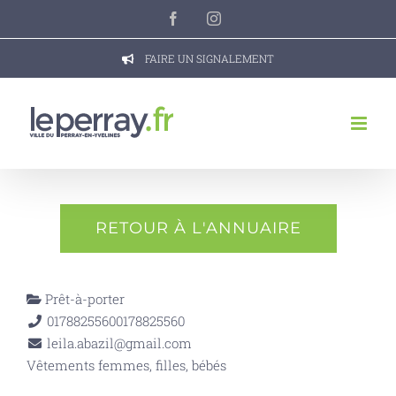
Passer
Facebook
Instagram
au
contenu
FAIRE UN SIGNALEMENT
RETOUR À L'ANNUAIRE
Prêt-à-porter
0178825560
0178825560
leila.abazil@gmail.com
Vêtements femmes, filles, bébés