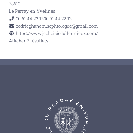
78610
Le Perray en Yvelines
06 61 44 22 12
06 61 44 22 12
cedricghanem.sophtologue@gmail.com
https://www.jechoisisdallermieux.com/
Afficher 2 résultats