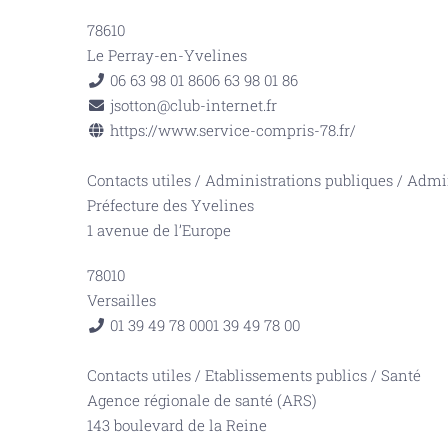
78610
Le Perray-en-Yvelines
06 63 98 01 86
06 63 98 01 86
jsotton@club-internet.fr
https://www.service-compris-78.fr/
Contacts utiles
/
Administrations publiques
/
Admin
Préfecture des Yvelines
1 avenue de l’Europe
78010
Versailles
01 39 49 78 00
01 39 49 78 00
Contacts utiles
/
Etablissements publics
/
Santé
Agence régionale de santé (ARS)
143 boulevard de la Reine