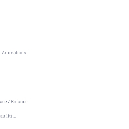
 & Animations
tage
/
Enfance
au lit)
...