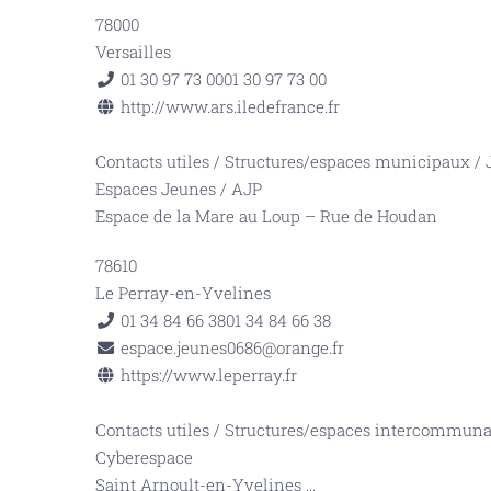
78000
Versailles
01 30 97 73 00
01 30 97 73 00
http://www.ars.iledefrance.fr
Contacts utiles
/
Structures/espaces municipaux
/
Espaces Jeunes / AJP
Espace de la Mare au Loup – Rue de Houdan
78610
Le Perray-en-Yvelines
01 34 84 66 38
01 34 84 66 38
espace.jeunes0686@orange.fr
https://www.leperray.fr
Contacts utiles
/
Structures/espaces intercommun
Cyberespace
Saint Arnoult-en-Yvelines
...