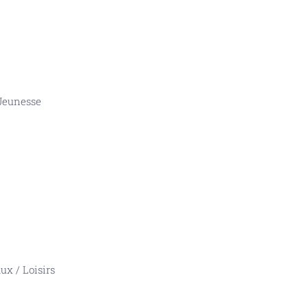
Jeunesse
aux
/
Loisirs