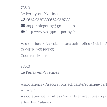
78610
Le Perray-en-Yvelines
06.62.93.87.33
06.62.93.87.33
aappmaleperray@gmail.com
http://www.aappma-perray.fr
Associations
/
Associatiations culturelles
/
Loisirs
COMITÉ DES FÊTES
Courrier : Mairie
78610
Le Perray-en-Yvelines
Associations
/
Associations solidarité/échange/par
A L'AISE
Association de familles d’enfants énurétiques (pipi 
allée des Platanes