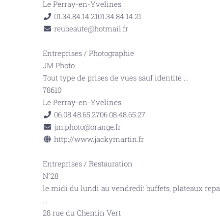
Le Perray-en-Yvelines
01.34.84.14.21
01.34.84.14.21
reubeaute@hotmail.fr
Entreprises
/
Photographie
JM Photo
Tout type de prises de vues sauf identité
...
78610
Le Perray-en-Yvelines
06.08.48.65.27
06.08.48.65.27
jm.photo@orange.fr
http://www.jackymartin.fr
Entreprises
/
Restauration
N°28
le midi du lundi au vendredi: buffets, plateaux rep
...
28 rue du Chemin Vert