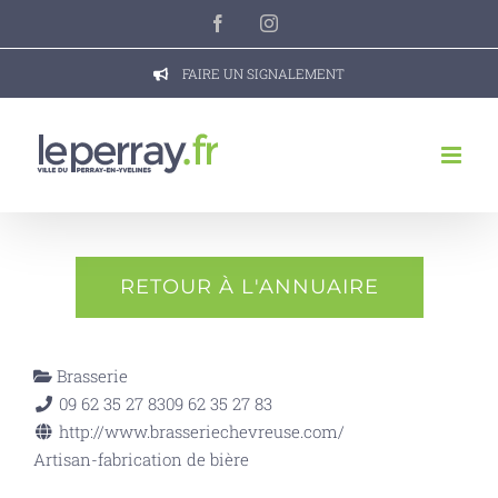
Passer
Facebook
Instagram
au
contenu
FAIRE UN SIGNALEMENT
RETOUR À L'ANNUAIRE
Brasserie
09 62 35 27 83
09 62 35 27 83
http://www.brasseriechevreuse.com/
Artisan-fabrication de bière