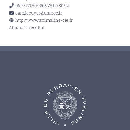
06.75.80.50.92
06.75.80.50.92
caro.lecuyer@orange.fr
http://www.animaline-cie.fr
Afficher 1 résultat