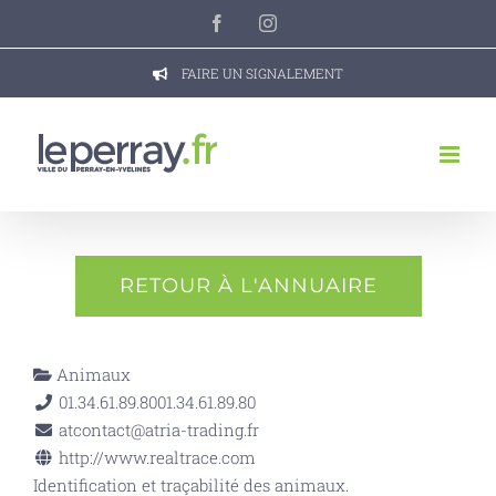
Passer
Facebook
Instagram
au
contenu
FAIRE UN SIGNALEMENT
RETOUR À L'ANNUAIRE
Animaux
01.34.61.89.80
01.34.61.89.80
atcontact@atria-trading.fr
http://www.realtrace.com
Identification et traçabilité des animaux.