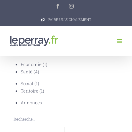
Passer
Facebook
Instagram
au
contenu
FAIRE UN SIGNALEMENT
Economie
(1)
Santé
(4)
Social
(1)
Teritoire
(1)
Annonces