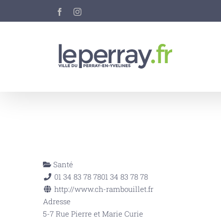
Passer
Facebook
Instagram
au
contenu
Santé
01 34 83 78 78
01 34 83 78 78
http://www.ch-rambouillet.fr
Adresse
5-7 Rue Pierre et Marie Curie