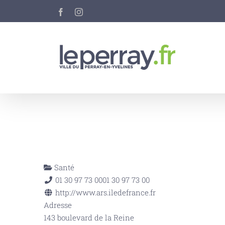
Passer
Facebook
Instagram
au
contenu
Santé
01 30 97 73 00
01 30 97 73 00
http://www.ars.iledefrance.fr
Adresse
143 boulevard de la Reine