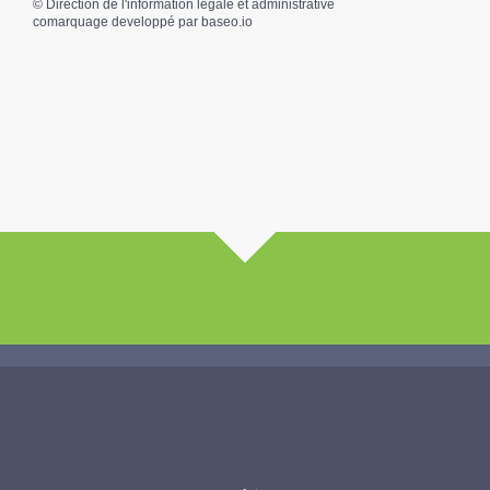
©
Direction de l'information légale et administrative
comarquage developpé par
baseo.io