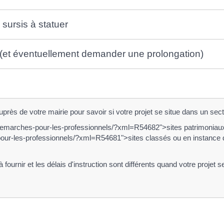
sursis à statuer
P (et éventuellement demander une prolongation)
ès de votre mairie pour savoir si votre projet se situe dans un sect
.fr/demarches-pour-les-professionnels/?xml=R54682">sites patrimon
s-pour-les-professionnels/?xml=R54681">sites classés ou en instance 
ournir et les délais d'instruction sont différents quand votre projet 