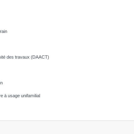
rain
rmité des travaux (DAACT)
in
ve à usage unifamilial