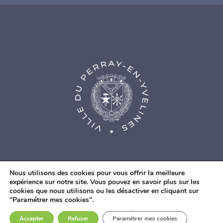
Nous utilisons des cookies pour vous offrir la meilleure
expérience sur notre site. Vous pouvez en savoir plus sur les
cookies que nous utilisons ou les désactiver en cliquant sur
© Agence Web Fidesio
|
Mentions légales
|
Politique de
"Paramétrer mes cookies".
confidentialité
|
Contacts
Accepter
Refuser
Paramétrer mes cookies