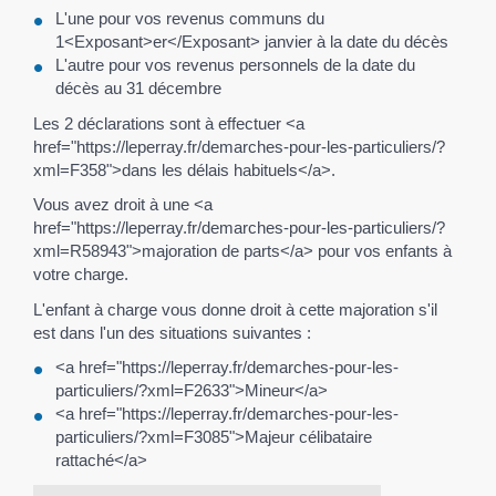
L'une pour vos revenus communs du
1<Exposant>er</Exposant> janvier à la date du décès
L'autre pour vos revenus personnels de la date du
décès au 31 décembre
Les 2 déclarations sont à effectuer <a
href="https://leperray.fr/demarches-pour-les-particuliers/?
xml=F358">dans les délais habituels</a>.
Vous avez droit à une <a
href="https://leperray.fr/demarches-pour-les-particuliers/?
xml=R58943">majoration de parts</a> pour vos enfants à
votre charge.
L'enfant à charge vous donne droit à cette majoration s'il
est dans l'un des situations suivantes :
<a href="https://leperray.fr/demarches-pour-les-
particuliers/?xml=F2633">Mineur</a>
<a href="https://leperray.fr/demarches-pour-les-
particuliers/?xml=F3085">Majeur célibataire
rattaché</a>