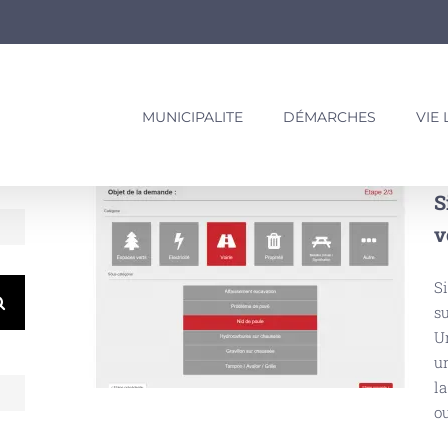
MUNICIPALITE
DÉMARCHES
VIE
S
v
Si
su
Un
un
l
ou