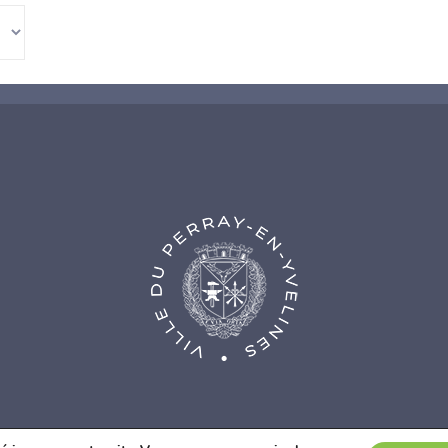
nce Web Fidesio
|
Mentions légales
|
Politique de confidentialité
|
Co