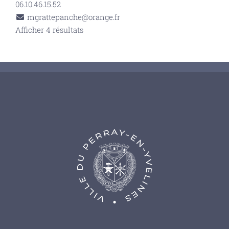
06.10.46.15.52
mgrattepanche@orange.fr
Afficher 4 résultats