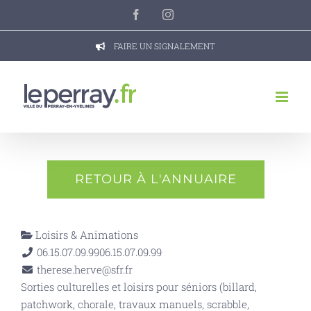
Passer
Facebook
Instagram
au
contenu
FAIRE UN SIGNALEMENT
RETOUR À L'ANNUAIRE
Loisirs & Animations
06.15.07.09.99
06.15.07.09.99
therese.herve@sfr.fr
Sorties culturelles et loisirs pour séniors (billard,
patchwork, chorale, travaux manuels, scrabble,