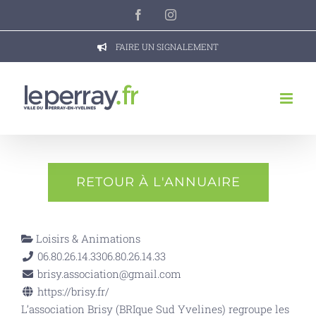
Passer
Facebook
Instagram
au
contenu
FAIRE UN SIGNALEMENT
RETOUR À L'ANNUAIRE
Loisirs & Animations
06.80.26.14.33
06.80.26.14.33
brisy.association@gmail.com
https://brisy.fr/
L’association Brisy (BRIque Sud Yvelines) regroupe les