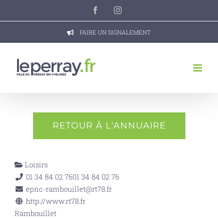
Passer
Facebook
Instagram
au
contenu
FAIRE UN SIGNALEMENT
RETOUR À L'ANNUAIRE
Loisirs
01 34 84 02 76
01 34 84 02 76
epnc-rambouillet@rt78.fr
http://www.rt78.fr
Rambouillet