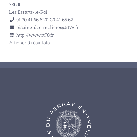
78690
Les Essarts-le-Roi
01 30 41 66 62
01 30 41 66 62
piscine-des-molieres@rt78.fr
http://www.rt78.fr
Afficher 9 résultats