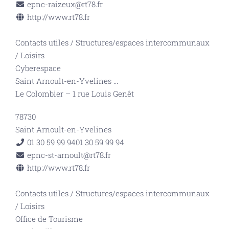
epnc-raizeux@rt78.fr
http://www.rt78.fr
Contacts utiles
/
Structures/espaces intercommunaux
/
Loisirs
Cyberespace
Saint Arnoult-en-Yvelines
...
Le Colombier – 1 rue Louis Genêt
78730
Saint Arnoult-en-Yvelines
01 30 59 99 94
01 30 59 99 94
epnc-st-arnoult@rt78.fr
http://www.rt78.fr
Contacts utiles
/
Structures/espaces intercommunaux
/
Loisirs
Office de Tourisme