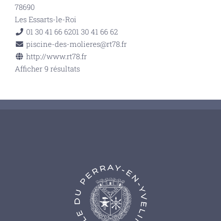
78690
Les Essarts-le-Roi
01 30 41 66 62
01 30 41 66 62
piscine-des-molieres@rt78.fr
http://www.rt78.fr
Afficher 9 résultats