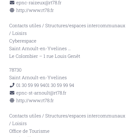
epnc-raizeux@rt78.fr
http://www.rt78.fr
Contacts utiles
/
Structures/espaces intercommunaux
/
Loisirs
Cyberespace
Saint Arnoult-en-Yvelines
...
Le Colombier – 1 rue Louis Genêt
78730
Saint Arnoult-en-Yvelines
01 30 59 99 94
01 30 59 99 94
epnc-st-arnoult@rt78.fr
http://www.rt78.fr
Contacts utiles
/
Structures/espaces intercommunaux
/
Loisirs
Office de Tourisme