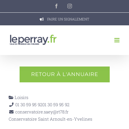
Passer
Facebook
Instagram
au
contenu
FAIRE UN SIGNALEMENT
RETOUR À L'ANNUAIRE
Loisirs
01 30 59 95 92
01 30 59 95 92
conservatoire.saey@rt78.fr
Conservatoire Saint Arnoult-en-Yvelines