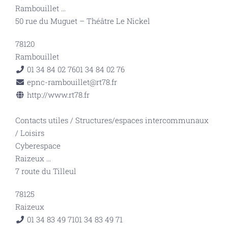
Rambouillet
...
50 rue du Muguet – Théâtre Le Nickel
78120
Rambouillet
01 34 84 02 76
01 34 84 02 76
epnc-rambouillet@rt78.fr
http://www.rt78.fr
Contacts utiles
/
Structures/espaces intercommunaux
/
Loisirs
Cyberespace
Raizeux
...
7 route du Tilleul
78125
Raizeux
01 34 83 49 71
01 34 83 49 71