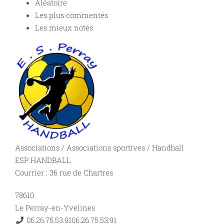
Aléatoire
Les plus commentés
Les mieux notés
Associations
/
Associations sportives
/
Handball
ESP HANDBALL
Courrier : 36 rue de Chartres
78610
Le Perray-en-Yvelines
06.26.75.53.91
06.26.75.53.91