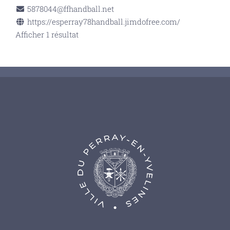
5878044@ffhandball.net
https://esperray78handball.jimdofree.com/
Afficher 1 résultat