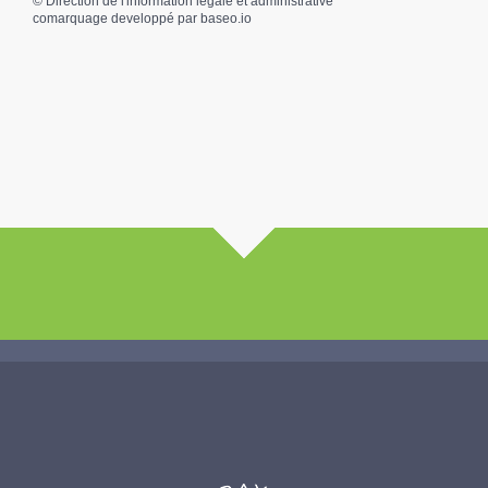
©
Direction de l'information légale et administrative
comarquage developpé par
baseo.io