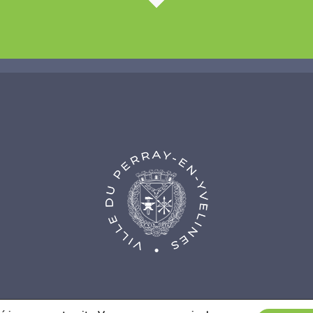
nce Web Fidesio
|
Mentions légales
|
Politique de confidentialité
|
Co