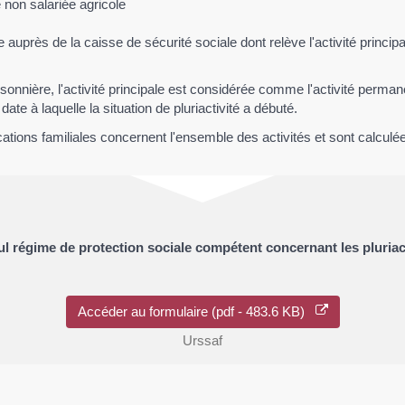
 non salariée agricole
aite auprès de la caisse de sécurité sociale dont relève l'activité princi
onnière, l'activité principale est considérée comme l'activité permanente
ate à laquelle la situation de pluriactivité a débuté.
cations familiales concernent l'ensemble des activités et sont calcul
l régime de protection sociale compétent concernant les pluriact
Accéder au formulaire (pdf - 483.6 KB)
Urssaf