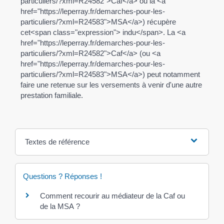
particuliers/?xml=R24582">Caf</a> ou la <a
href="https://leperray.fr/demarches-pour-les-
particuliers/?xml=R24583">MSA</a>) récupère
cet<span class="expression"> indu</span>. La <a
href="https://leperray.fr/demarches-pour-les-
particuliers/?xml=R24582">Caf</a> (ou <a
href="https://leperray.fr/demarches-pour-les-
particuliers/?xml=R24583">MSA</a>) peut notamment
faire une retenue sur les versements à venir d'une autre
prestation familiale.
Textes de référence
Questions ? Réponses !
Comment recourir au médiateur de la Caf ou
de la MSA ?