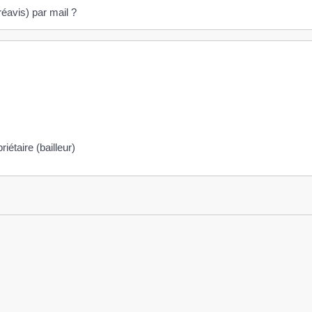
réavis) par mail ?
iétaire (bailleur)