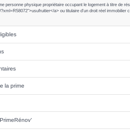
 personne physique propriétaire occupant le logement à titre de rés
s/?xml=R58072">usufruitier</a> ou titulaire d'un droit réel immobilier 
igibles
ns
ntaires
e la prime
MaPrimeRénov'