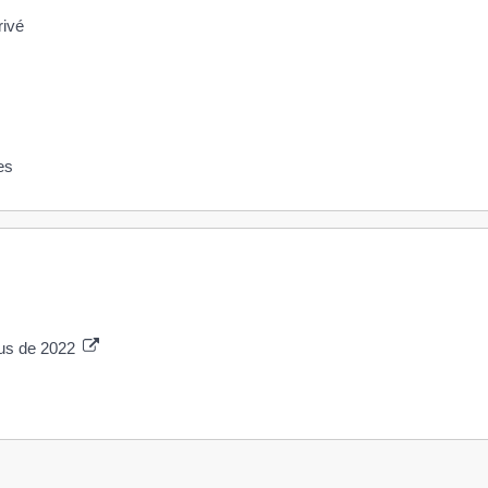
rivé
es
nus de 2022