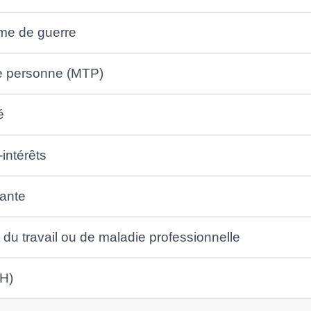
time de guerre
ce personne (MTP)
é
intérêts
iante
du travail ou de maladie professionnelle
AH)