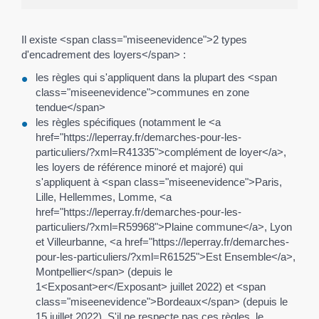
Il existe <span class="miseenevidence">2 types
d'encadrement des loyers</span> :
les règles qui s'appliquent dans la plupart des <span
class="miseenevidence">communes en zone
tendue</span>
les règles spécifiques (notamment le <a
href="https://leperray.fr/demarches-pour-les-
particuliers/?xml=R41335">complément de loyer</a>,
les loyers de référence minoré et majoré) qui
s'appliquent à <span class="miseenevidence">Paris,
Lille, Hellemmes, Lomme, <a
href="https://leperray.fr/demarches-pour-les-
particuliers/?xml=R59968">Plaine commune</a>, Lyon
et Villeurbanne, <a href="https://leperray.fr/demarches-
pour-les-particuliers/?xml=R61525">Est Ensemble</a>,
Montpellier</span> (depuis le
1<Exposant>er</Exposant> juillet 2022) et <span
class="miseenevidence">Bordeaux</span> (depuis le
15 juillet 2022). S'il ne respecte pas ces règles, le