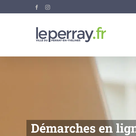
Passer
Facebook
Instagram
au
contenu
Démarches en lig