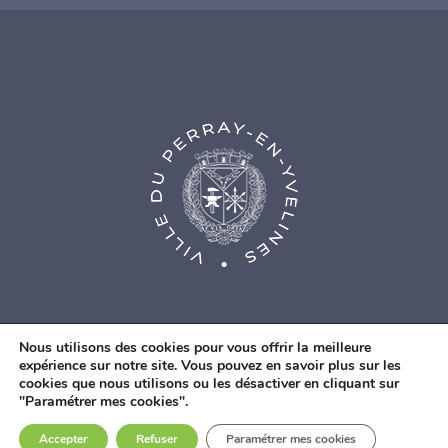
Nous utilisons des cookies pour vous offrir la meilleure
expérience sur notre site. Vous pouvez en savoir plus sur les
cookies que nous utilisons ou les désactiver en cliquant sur
© Agence Web Fidesio
|
Mentions légales
|
Politique de
"Paramétrer mes cookies".
confidentialité
|
Contacts
Accepter
Refuser
Paramétrer mes cookies