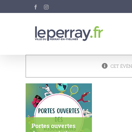
Passer
Facebook
Instagram
au
contenu
CET ÉVÈN
Portes ouvertes