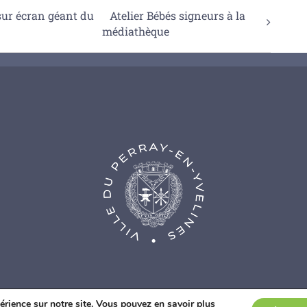
sur écran géant du
Atelier Bébés signeurs à la
médiathèque
nce Web Fidesio
|
Mentions légales
|
Politique de confidentialité
|
Co
érience sur notre site. Vous pouvez en savoir plus