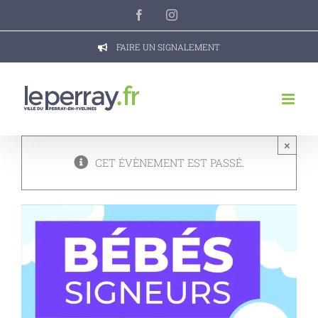
Passer
Facebook
Instagram
au
contenu
FAIRE UN SIGNALEMENT
×
CET ÉVÈNEMENT EST PASSÉ.