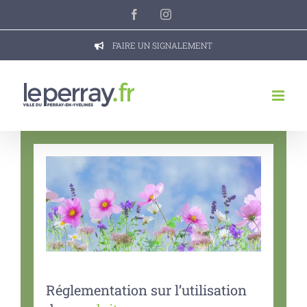
Passer
Facebook
Instagram
au
contenu
FAIRE UN SIGNALEMENT
Réglementation sur l’utilisation