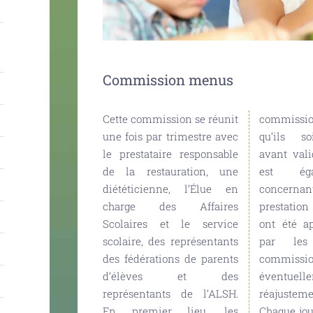
Commission menus
Cette commission se réunit
commission veille à ce
une fois par trimestre avec
qu’ils soient équilibrés
le prestataire responsable
avant validation. Un bilan
de la restauration, une
est également fait
diététicienne, l’Élue en
concernant la qualité de la
charge des Affaires
prestation et des plats qui
Scolaires et le service
ont été appréciés ou non
scolaire, des représentants
par les enfants. La
des fédérations de parents
commission procède
d’élèves et des
éventuellement au
représentants de l’ALSH.
réajusteme
En premier lieu, les
Chaque jou