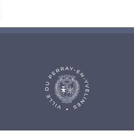
nce Web Fidesio
|
Mentions légales
|
Politique de confidentialité
|
Co