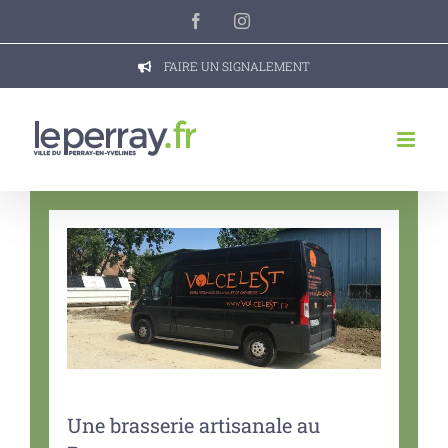
Passer
Facebook
Instagram
au
contenu
FAIRE UN SIGNALEMENT
Une brasserie artisanale au