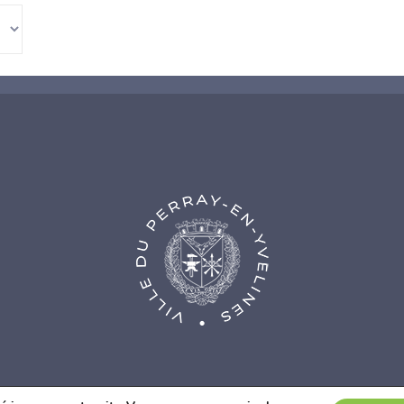
nce Web Fidesio
|
Mentions légales
|
Politique de confidentialité
|
Co