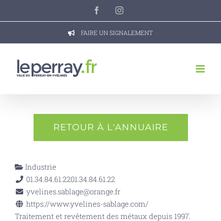
Passer
Facebook
Instagram
au
contenu
FAIRE UN SIGNALEMENT
RETOUR À L'ANNUAIRE
Industrie
01.34.84.61.22
01.34.84.61.22
yvelines.sablage@orange.fr
https://www.yvelines-sablage.com/
Traitement et revêtement des métaux depuis 1997.