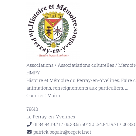
Associations
/
Associatiations culturelles
/
Mémoire
HMPY
Histoire et Mémoire du Perray-en-Yvelines. Faire co
animations, renseignements aux particuliers.
...
Courrier : Mairie
78610
Le Perray-en-Yvelines
01.34.84.19.71 / 06.33.55.50.21
01.34.84.19.71 / 06.33.
patrick.beguin@cegetel.net