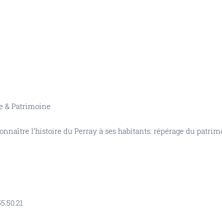
 & Patrimoine
nnaître l’histoire du Perray à ses habitants: répérage du patrimo
55.50.21