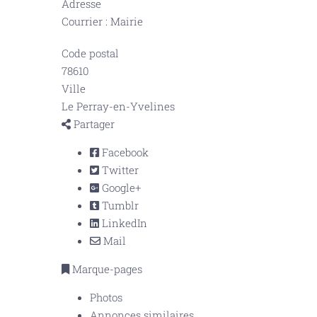
Adresse
Courrier : Mairie
Code postal
78610
Ville
Le Perray-en-Yvelines
Partager
Facebook
Twitter
Google+
Tumblr
LinkedIn
Mail
Marque-pages
Photos
Annonces similaires