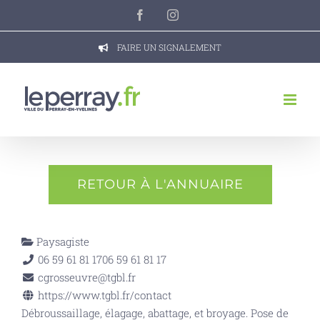
Passer
Facebook
Instagram
au
contenu
FAIRE UN SIGNALEMENT
RETOUR À L'ANNUAIRE
Paysagiste
06 59 61 81 17
06 59 61 81 17
cgrosseuvre@tgbl.fr
https://www.tgbl.fr/contact
Débroussaillage, élagage, abattage, et broyage. Pose de