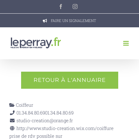
Passer
Facebook
Instagram
au
contenu
FAIRE UN SIGNALEMENT
RETOUR À L'ANNUAIRE
Coiffeur
01.34.84.80.69
01.34.84.80.69
studio-creation@orange.fr
http://www.studio-creation.wix.com/coiffure
prise de rdv possible sur