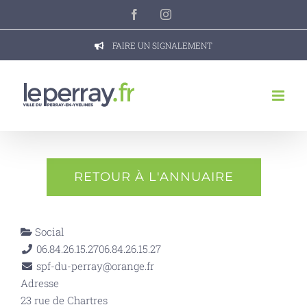
Passer
Facebook
Instagram
au
contenu
FAIRE UN SIGNALEMENT
RETOUR À L'ANNUAIRE
Social
06.84.26.15.27
06.84.26.15.27
spf-du-perray@orange.fr
Adresse
23 rue de Chartres