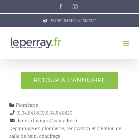
Passer
Facebook
Instagram
au
contenu
FAIRE UN SIGNALEMENT
RETOUR À L'ANNUAIRE
Plomberie
01.34.84.85.19
01.34.84.85.19
denis.b.lavigne@wanadoo.fr
Dépannage en plomberie, rénovation et création de
salle de bain, chauffage