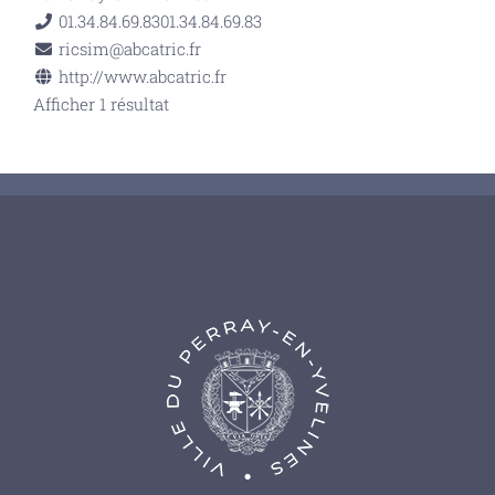
01.34.84.69.83
01.34.84.69.83
ricsim@abcatric.fr
http://www.abcatric.fr
Afficher 1 résultat