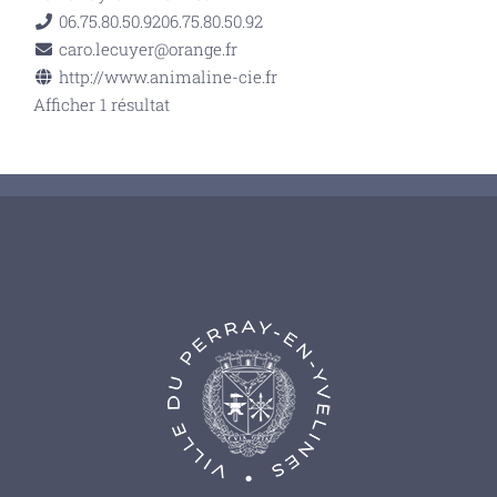
06.75.80.50.92
06.75.80.50.92
caro.lecuyer@orange.fr
http://www.animaline-cie.fr
Afficher 1 résultat