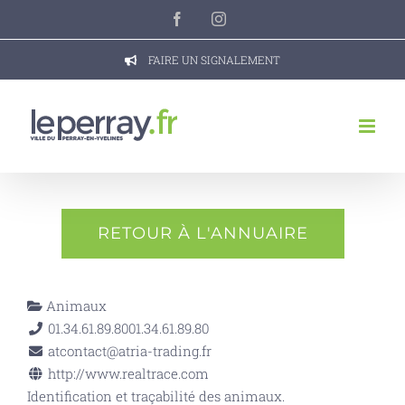
Passer
Facebook
Instagram
au
contenu
FAIRE UN SIGNALEMENT
RETOUR À L'ANNUAIRE
Animaux
01.34.61.89.80
01.34.61.89.80
atcontact@atria-trading.fr
http://www.realtrace.com
Identification et traçabilité des animaux.