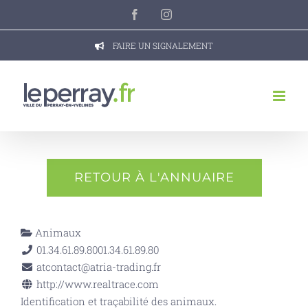
Passer
Facebook
Instagram
au
contenu
FAIRE UN SIGNALEMENT
RETOUR À L'ANNUAIRE
Animaux
01.34.61.89.80
01.34.61.89.80
atcontact@atria-trading.fr
http://www.realtrace.com
Identification et traçabilité des animaux.