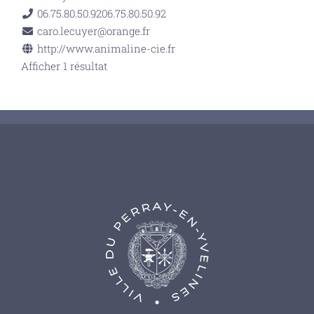
06.75.80.50.92
06.75.80.50.92
caro.lecuyer@orange.fr
http://www.animaline-cie.fr
Afficher 1 résultat