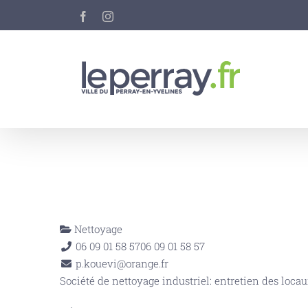
Passer
Facebook
Instagram
au
contenu
Nettoyage
06 09 01 58 57
06 09 01 58 57
p.kouevi@orange.fr
Société de nettoyage industriel: entretien des loca