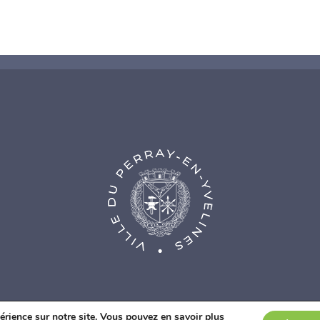
nce Web Fidesio
|
Mentions légales
|
Politique de confidentialité
|
Co
érience sur notre site. Vous pouvez en savoir plus