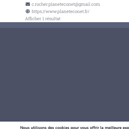
c.rocher.planeteconet@gmail.com
https://www.planeteconet.fr/
Afficher 1 résultat
© Age
Nous utilisons des cookies pour vous offrir la meilleure exp