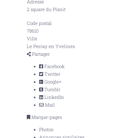
Adresse
2 square du Planit
Code postal
78610
Ville
Le Perray en Yvelines
Partager
Facebook
Twitter
Google+
Tumblr
LinkedIn
Mail
Marque-pages
Photos
Annonces similaires