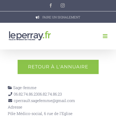
Passer
Facebook
Instagram
au
contenu
FAIRE UN SIGNALEMENT
RETOUR À L'ANNUAIRE
Sage-femme
06.82.74.86.23
06.82.74.86.23
cperrault.sagefemme@gmail.com
Adresse
Pôle Médico-social, 6 rue de l’Eglise