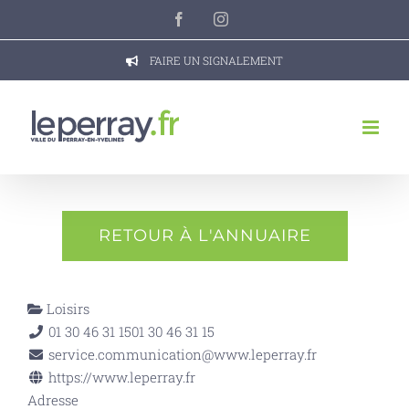
Passer
Facebook
Instagram
au
contenu
FAIRE UN SIGNALEMENT
RETOUR À L'ANNUAIRE
Loisirs
01 30 46 31 15
01 30 46 31 15
service.communication@www.leperray.fr
https://www.leperray.fr
Adresse