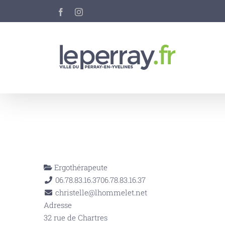
Passer
Facebook
Instagram
au
contenu
Ergothérapeute
06.78.83.16.37
06.78.83.16.37
christelle@lhommelet.net
Adresse
32 rue de Chartres