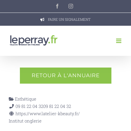
Passer
Facebook
Instagram
au
contenu
FAIRE UN SIGNALEMENT
RETOUR À L'ANNUAIRE
Esthétique
09 81 22 04 32
09 81 22 04 32
https://www.latelier-kbeauty.fr/
Institut onglerie