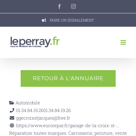
Passer
Facebook
Instagram
au
contenu
FAIRE UN SIGNALEMENT
RETOUR À L'ANNUAIRE
Automobile
01.34.84.19.26
01.34.84.19.26
ggecroixstjacques@free.fr
https://www.eurorepar.fr/garage-de-la-croix-st-...
Réparation toutes marques. Carrosserie, peinture, vente