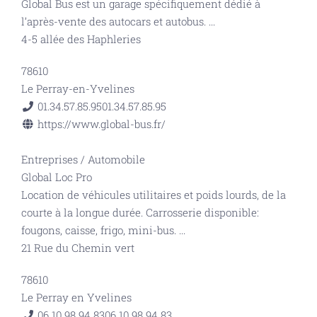
Global Bus est un garage spécifiquement dédié à
l’après-vente des autocars et autobus.
...
4-5 allée des Haphleries
78610
Le Perray-en-Yvelines
01.34.57.85.95
01.34.57.85.95
https://www.global-bus.fr/
Entreprises
/
Automobile
Global Loc Pro
Location de véhicules utilitaires et poids lourds, de la
courte à la longue durée. Carrosserie disponible:
fougons, caisse, frigo, mini-bus.
...
21 Rue du Chemin vert
78610
Le Perray en Yvelines
06 10 98 94 83
06 10 98 94 83