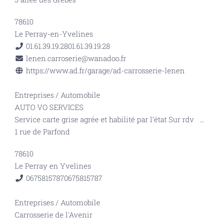
78610
Le Perray-en-Yvelines
01.61.39.19.28
01.61.39.19.28
lenen.carroserie@wanadoo.fr
https://www.ad.fr/garage/ad-carrosserie-lenen
Entreprises
/
Automobile
AUTO VO SERVICES
Service carte grise agrée et habilité par l’état Sur rdv
...
1 rue de Parfond
78610
Le Perray en Yvelines
0675815787
0675815787
Entreprises
/
Automobile
Carrosserie de l'Avenir