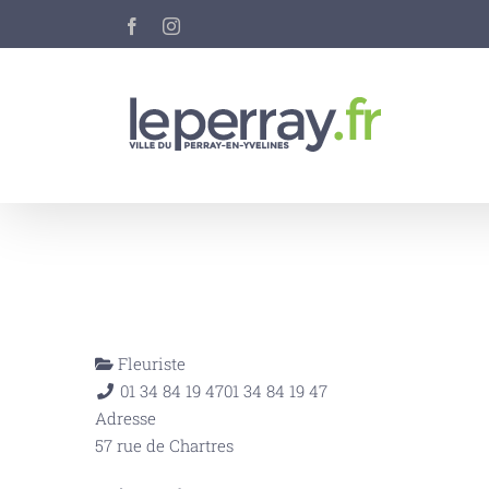
Passer
Facebook
Instagram
au
contenu
Fleuriste
01 34 84 19 47
01 34 84 19 47
Adresse
57 rue de Chartres